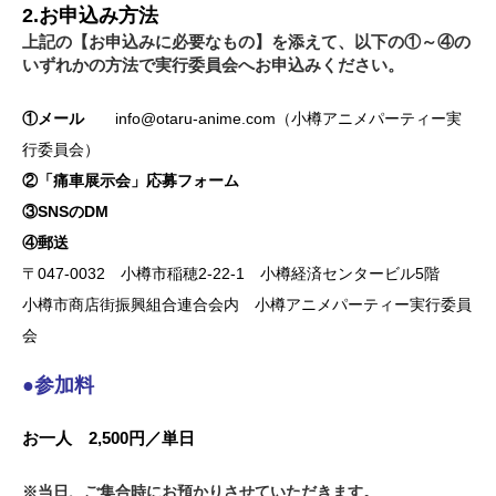
2.お申込み方法
上記の【お申込みに必要なもの】を添えて、以下の①～④の
いずれかの方法で実行委員会へお申込みください。
①メール
info@otaru-anime.com（小樽アニメパーティー実
行委員会）
②「痛車展示会」応募フォーム
③SNSのDM
④郵送
〒047-0032 小樽市稲穂2-22-1 小樽経済センタービル5階
小樽市商店街振興組合連合会内 小樽アニメパーティー実行委員
会
●参加料
お一人 2,500円／単日
※当日、ご集合時にお預かりさせていただきます。