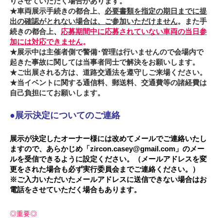
りさせていただく場合があります。
★車両展示手続きの都合上、
必要書類を指定の期日までに提
出の確認がとれない場合は、ご参加いただけません
。また手
続きの都合上
、
応募期間中に応募されていない車両の当日参
加には対応できません
。
★展示中は主催者側で警備･管理は行いませんので会場内で
起きた事故に関しては当事者同士で解決をお願いします。
★ご出展される方は、道路交通法を遵守しご来場ください。
★当イベントに関する通信料、郵送料、交通費等の諸経費は
自己負担にてお願いします。
●展示決定についてのご連絡
展示が決定したオーナー様には改めてメールでご連絡いたし
ますので、あらかじめ「zircon.casey@gmail.com」のメー
ルを受信できるように設定ください。（メールアドレスを変
更をされた場合も必ず実行委員会までご連絡ください。）
※ご入力いただいたメールアドレスに送信できない場合はお
電話をさせていただく場合もあります。
◎重要◎